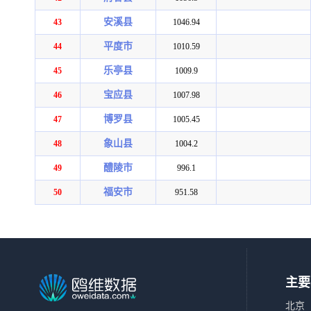
安溪县
43
1046.94
平度市
44
1010.59
乐亭县
45
1009.9
宝应县
46
1007.98
博罗县
47
1005.45
象山县
48
1004.2
醴陵市
49
996.1
福安市
50
951.58
主要
北京