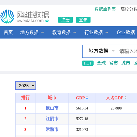
数据库列表
高校分
注册
登录
首页
地方数据
教育数据
行业数据
企业数据
地方数据
全球
省市
城市
HOT
排行
城市
GDP
人均GDP
昆山市
1
5615.34
257998
江阴市
2
5272.18
常熟市
3
3210.73