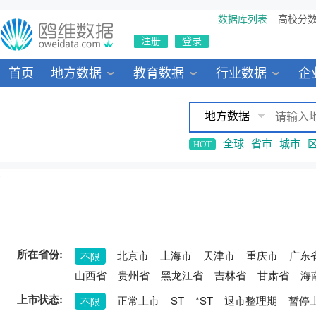
数据库列表
高校分
注册
登录
首页
地方数据
教育数据
行业数据
企
地方数据
全球
省市
城市
HOT
所在省份:
北京市
上海市
天津市
重庆市
广东
不限
山西省
贵州省
黑龙江省
吉林省
甘肃省
海
上市状态:
正常上市
ST
*ST
退市整理期
暂停
不限