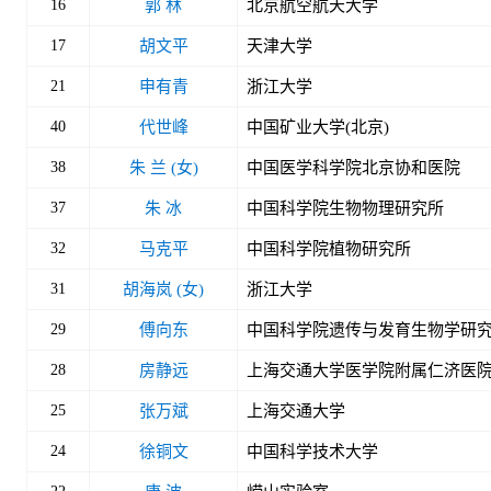
16
郭 林
北京航空航天大学
17
胡文平
天津大学
21
申有青
浙江大学
40
代世峰
中国矿业大学(北京)
38
朱 兰 (女)
中国医学科学院北京协和医院
37
朱 冰
中国科学院生物物理研究所
32
马克平
中国科学院植物研究所
31
胡海岚 (女)
浙江大学
29
傅向东
中国科学院遗传与发育生物学研
28
房静远
上海交通大学医学院附属仁济医
25
张万斌
上海交通大学
24
徐铜文
中国科学技术大学