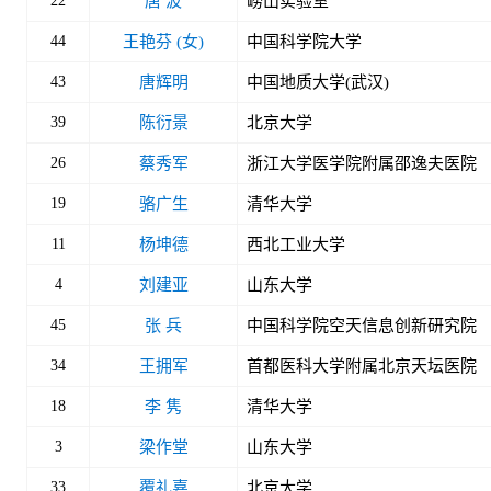
22
唐 波
崂山实验室
44
王艳芬 (女)
中国科学院大学
43
唐辉明
中国地质大学(武汉)
39
陈衍景
北京大学
26
蔡秀军
浙江大学医学院附属邵逸夫医院
19
骆广生
清华大学
11
杨坤德
西北工业大学
4
刘建亚
山东大学
45
张 兵
中国科学院空天信息创新研究院
34
王拥军
首都医科大学附属北京天坛医院
18
李 隽
清华大学
3
梁作堂
山东大学
33
覆礼嘉
北京大学