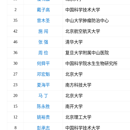
2
戴子高
中国科学技术大学
35
曾木圣
中山大学肿瘤防治中心
42
施 闯
北京航空航天大学
46
张 强
清华大学
36
周 俭
复旦大学附属中山医院
30
何舜平
中国科学院水生生物研究所
27
邓宏魁
北京大学
23
夏海平
南方科技大学
20
马 丁
北京大学
15
陈永胜
南开大学
12
姚裕贵
北京理工大学
8
彭承志
中国科学技术大学