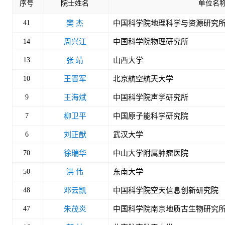
序号
院士姓名
单位名
41
樊 杰
中国科学院地理科学与资源研究
14
周兴江
中国科学院物理研究所
13
张 靖
山西大学
10
王晋军
北京航空航天大学
9
王海斌
中国科学院声学研究所
7
柳卫平
中国原子能科学研究院
6
刘正猷
武汉大学
70
徐瑞华
中山大学附属肿瘤医院
50
洪 伟
东南大学
48
邓云凯
中国科学院空天信息创新研究院
47
朱茂炎
中国科学院南京地质古生物研究