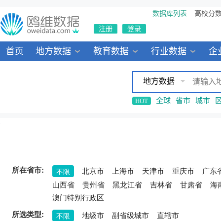
数据库列表
高校分
注册
登录
首页
地方数据
教育数据
行业数据
企
地方数据
全球
省市
城市
HOT
所在省市:
北京市
上海市
天津市
重庆市
广东
不限
山西省
贵州省
黑龙江省
吉林省
甘肃省
海
澳门特别行政区
所选类型:
地级市
副省级城市
直辖市
不限