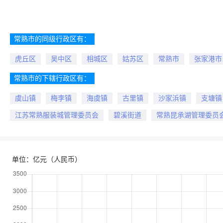
常熟市的同级行政区有：
虎丘区
吴中区
相城区
姑苏区
常熟市
张家港市
常熟市的下辖行政区有：
虞山镇
梅李镇
海虞镇
古里镇
沙家浜镇
支塘镇
江苏常熟服装城管理委员会
碧溪街道
常熟昆承湖管理委员
单位：亿元（人民币）